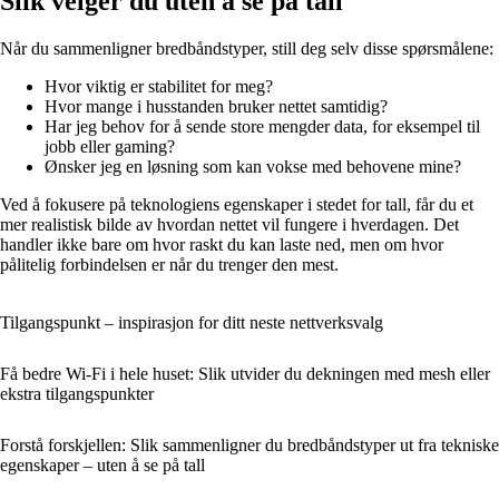
Slik velger du uten å se på tall
Når du sammenligner bredbåndstyper, still deg selv disse spørsmålene:
Hvor viktig er stabilitet for meg?
Hvor mange i husstanden bruker nettet samtidig?
Har jeg behov for å sende store mengder data, for eksempel til
jobb eller gaming?
Ønsker jeg en løsning som kan vokse med behovene mine?
Ved å fokusere på teknologiens egenskaper i stedet for tall, får du et
mer realistisk bilde av hvordan nettet vil fungere i hverdagen. Det
handler ikke bare om hvor raskt du kan laste ned, men om hvor
pålitelig forbindelsen er når du trenger den mest.
Tilgangspunkt – inspirasjon for ditt neste nettverksvalg
Få bedre Wi‑Fi i hele huset: Slik utvider du dekningen med mesh eller
ekstra tilgangspunkter
Forstå forskjellen: Slik sammenligner du bredbåndstyper ut fra tekniske
egenskaper – uten å se på tall