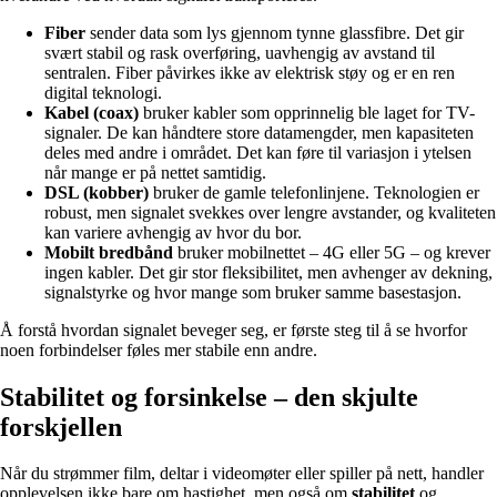
Fiber
sender data som lys gjennom tynne glassfibre. Det gir
svært stabil og rask overføring, uavhengig av avstand til
sentralen. Fiber påvirkes ikke av elektrisk støy og er en ren
digital teknologi.
Kabel (coax)
bruker kabler som opprinnelig ble laget for TV-
signaler. De kan håndtere store datamengder, men kapasiteten
deles med andre i området. Det kan føre til variasjon i ytelsen
når mange er på nettet samtidig.
DSL (kobber)
bruker de gamle telefonlinjene. Teknologien er
robust, men signalet svekkes over lengre avstander, og kvaliteten
kan variere avhengig av hvor du bor.
Mobilt bredbånd
bruker mobilnettet – 4G eller 5G – og krever
ingen kabler. Det gir stor fleksibilitet, men avhenger av dekning,
signalstyrke og hvor mange som bruker samme basestasjon.
Å forstå hvordan signalet beveger seg, er første steg til å se hvorfor
noen forbindelser føles mer stabile enn andre.
Stabilitet og forsinkelse – den skjulte
forskjellen
Når du strømmer film, deltar i videomøter eller spiller på nett, handler
opplevelsen ikke bare om hastighet, men også om
stabilitet
og