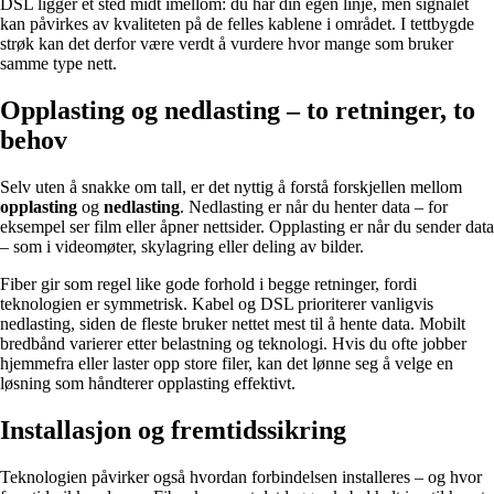
DSL ligger et sted midt imellom: du har din egen linje, men signalet
kan påvirkes av kvaliteten på de felles kablene i området. I tettbygde
strøk kan det derfor være verdt å vurdere hvor mange som bruker
samme type nett.
Opplasting og nedlasting – to retninger, to
behov
Selv uten å snakke om tall, er det nyttig å forstå forskjellen mellom
opplasting
og
nedlasting
. Nedlasting er når du henter data – for
eksempel ser film eller åpner nettsider. Opplasting er når du sender data
– som i videomøter, skylagring eller deling av bilder.
Fiber gir som regel like gode forhold i begge retninger, fordi
teknologien er symmetrisk. Kabel og DSL prioriterer vanligvis
nedlasting, siden de fleste bruker nettet mest til å hente data. Mobilt
bredbånd varierer etter belastning og teknologi. Hvis du ofte jobber
hjemmefra eller laster opp store filer, kan det lønne seg å velge en
løsning som håndterer opplasting effektivt.
Installasjon og fremtidssikring
Teknologien påvirker også hvordan forbindelsen installeres – og hvor