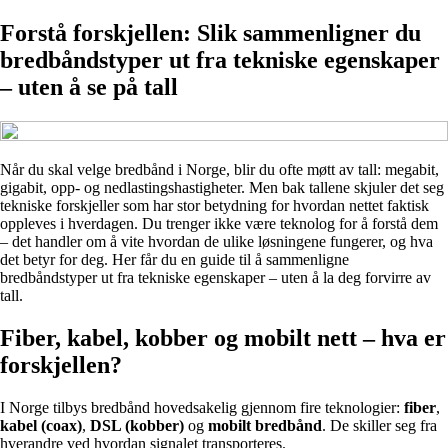
Forstå forskjellen: Slik sammenligner du
bredbåndstyper ut fra tekniske egenskaper
– uten å se på tall
Når du skal velge bredbånd i Norge, blir du ofte møtt av tall: megabit,
gigabit, opp- og nedlastingshastigheter. Men bak tallene skjuler det seg
tekniske forskjeller som har stor betydning for hvordan nettet faktisk
oppleves i hverdagen. Du trenger ikke være teknolog for å forstå dem
– det handler om å vite hvordan de ulike løsningene fungerer, og hva
det betyr for deg. Her får du en guide til å sammenligne
bredbåndstyper ut fra tekniske egenskaper – uten å la deg forvirre av
tall.
Fiber, kabel, kobber og mobilt nett – hva er
forskjellen?
I Norge tilbys bredbånd hovedsakelig gjennom fire teknologier:
fiber
,
kabel (coax)
,
DSL (kobber)
og
mobilt bredbånd
. De skiller seg fra
hverandre ved hvordan signalet transporteres.