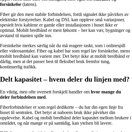
forsinkelse
(latens).
Fiber gir den mest stabile forbindelsen, fordi signalet ikke påvirkes av
elektriske forstyrrelser. Kabel og DSL kan oppleve små variasjoner,
spesielt hvis kablene er gamle eller installasjonen i huset ikke er
optimal. Mobilt bredbånd er mest følsomt – her kan vær, bygninger og
avstand til masten spille inn.
Forsinkelse merkes særlig når du må reagere raskt, som i onlinespill
eller videosamtaler. Fiber og kabel har som regel lav forsinkelse, mens
mobilt bredbånd kan variere mer. Det betyr ikke at mobilt bredbånd er
dårlig, men at det passer best til fleksibel bruk fremfor tung,
kontinuerlig trafikk.
Delt kapasitet – hvem deler du linjen med?
En viktig, men ofte oversett forskjell handler om
hvor mange du
deler forbindelsen med
.
Fiberforbindelser er som regel dedikerte – du har din egen linje fra
huset til sentralen. Det betyr at naboens bruk ikke påvirker din
opplevelse. Kabel og mobilt bredbånd deler kapasitet mellom brukere i
området, og når mange er på samtidig, kan ytelsen bli lavere.